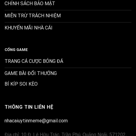
CHÍNH SÁCH BẢO MẬT
MIỄN TRỪ TRÁCH NHIỆM
KHUYẾN MÃI NHÀ CÁI
CỔNG GAME
TRANG CÁ CƯỢC BÓNG ĐÁ
GAME BÀI ĐỔI THƯỞNG
BÍ KÍP SOI KÈO
THÔNG TIN LIÊN HỆ
nhacaiuytinmeme@gmail.com
Địa chỉ: 10 Đ. Lê Hữu Trác, Trần Phú, Quảng Ngãi, 571202,