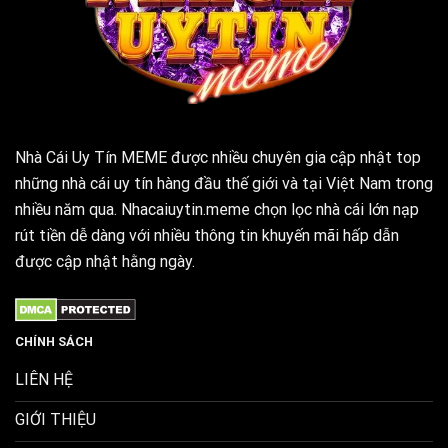
Nhà Cái Uy Tín MEME được nhiều chuyên gia cập nhật top
những nhà cái uy tín hàng đầu thế giới và tại Việt Nam trong
nhiều năm qua. Nhacaiuytin.meme chọn lọc nhà cái lớn nạp
rút tiền dễ dàng với nhiều thông tin khuyến mãi hấp dẫn
được cập nhật hằng ngày.
CHÍNH SÁCH
LIÊN HỆ
GIỚI THIỆU