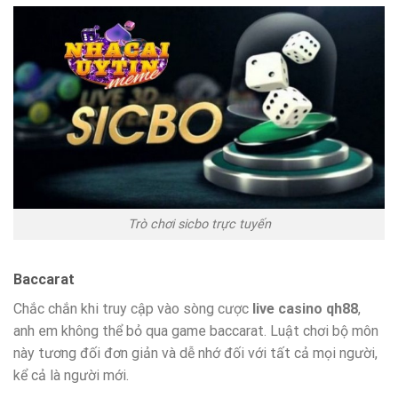
Trò chơi sicbo trực tuyến
Baccarat
Chắc chắn khi truy cập vào sòng cược
live casino qh88
,
anh em không thể bỏ qua game baccarat. Luật chơi bộ môn
này tương đối đơn giản và dễ nhớ đối với tất cả mọi người,
kể cả là người mới.