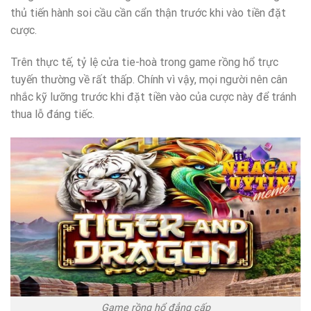
thủ tiến hành soi cầu cần cẩn thận trước khi vào tiền đặt
cược.
Trên thực tế, tỷ lệ cửa tie-hoà trong game rồng hổ trực
tuyến thường về rất thấp. Chính vì vậy, mọi người nên cân
nhắc kỹ lưỡng trước khi đặt tiền vào của cược này để tránh
thua lỗ đáng tiếc.
Game rồng hổ đẳng cấp