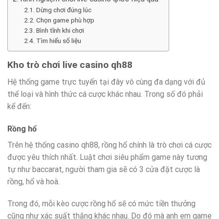
Dừng chơi đúng lúc
Chọn game phù hợp
Bình tĩnh khi chơi
Tìm hiểu số liệu
Kho trò chơi live casino qh88
Hệ thống game trực tuyến tại đây vô cùng đa dạng với đủ
thể loại và hình thức cá cược khác nhau. Trong số đó phải
kể đến:
Rồng hổ
Trên hệ thống casino qh88, rồng hổ chính là trò chơi cá cược
được yêu thích nhất. Luật chơi siêu phẩm game này tương
tự như baccarat, người tham gia sẽ có 3 cửa đặt cược là
rồng, hổ và hoà.
Trong đó, mỗi kèo cược rồng hổ sẽ có mức tiền thưởng
cũng như xác suất thắng khác nhau. Do đó mà anh em game