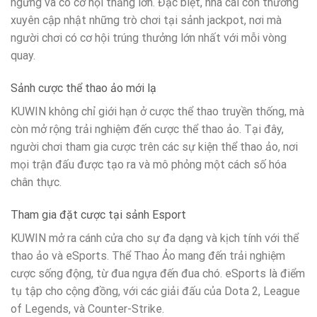
ngừng và có cơ hội thắng lớn. Đặc biệt, nhà cái còn thường
xuyên cập nhật những trò chơi tại sảnh jackpot, nơi mà
người chơi có cơ hội trúng thưởng lớn nhất với mỗi vòng
quay.
Sảnh cược thể thao ảo mới lạ
KUWIN không chỉ giới hạn ở cược thể thao truyền thống, mà
còn mở rộng trải nghiệm đến cược thể thao ảo. Tại đây,
người chơi tham gia cược trên các sự kiện thể thao ảo, nơi
mọi trận đấu được tạo ra và mô phỏng một cách số hóa
chân thực.
Tham gia đặt cược tại sảnh Esport
KUWIN mở ra cánh cửa cho sự đa dạng và kịch tính với thể
thao ảo và eSports. Thể Thao Ảo mang đến trải nghiệm
cược sống động, từ đua ngựa đến đua chó. eSports là điểm
tụ tập cho cộng đồng, với các giải đấu của Dota 2, League
of Legends, và Counter-Strike.