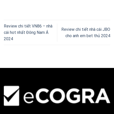
Review chi tiết VN86 – nhà
Review chi tiết nhà cái JBO
cái hot nhất Đông Nam Á
cho anh em bet thủ 2024
2024