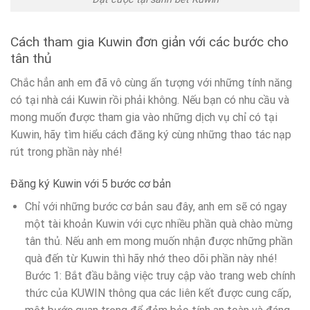
Cách tham gia Kuwin đơn giản với các bước cho
tân thủ
Chắc hẳn anh em đã vô cùng ấn tượng với những tính năng
có tại nhà cái Kuwin rồi phải không. Nếu bạn có nhu cầu và
mong muốn được tham gia vào những dịch vụ chỉ có tại
Kuwin, hãy tìm hiểu cách đăng ký cùng những thao tác nạp
rút trong phần này nhé!
Đăng ký Kuwin với 5 bước cơ bản
Chỉ với những bước cơ bản sau đây, anh em sẽ có ngay
một tài khoản Kuwin với cực nhiều phần quà chào mừng
tân thủ. Nếu anh em mong muốn nhận được những phần
quà đến từ Kuwin thì hãy nhớ theo dõi phần này nhé!
Bước 1: Bắt đầu bằng việc truy cập vào trang web chính
thức của KUWIN thông qua các liên kết được cung cấp,