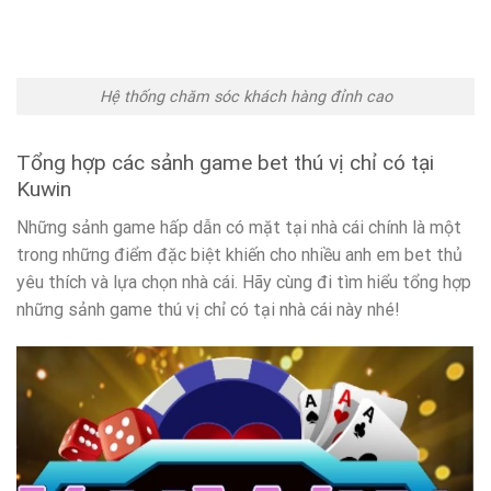
Hệ thống chăm sóc khách hàng đỉnh cao
Tổng hợp các sảnh game bet thú vị chỉ có tại
Kuwin
Những sảnh game hấp dẫn có mặt tại nhà cái chính là một
trong những điểm đặc biệt khiến cho nhiều anh em bet thủ
yêu thích và lựa chọn nhà cái. Hãy cùng đi tìm hiểu tổng hợp
những sảnh game thú vị chỉ có tại nhà cái này nhé!