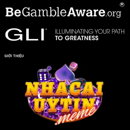
GIỚI THIỆU