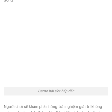
động.
Game bài slot hấp dẫn
Người chơi sẽ khám phá những trải nghiệm giải trí không