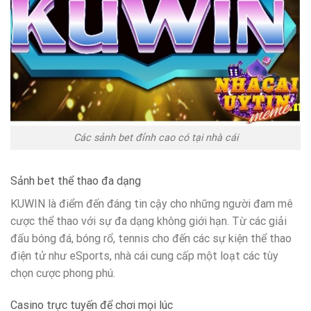
Các sảnh bet đỉnh cao có tại nhà cái
Sảnh bet thể thao đa dạng
KUWIN là điểm đến đáng tin cậy cho những người đam mê
cược thể thao với sự đa dạng không giới hạn. Từ các giải
đấu bóng đá, bóng rổ, tennis cho đến các sự kiện thể thao
điện tử như eSports, nhà cái cung cấp một loạt các tùy
chọn cược phong phú.
Casino trực tuyến để chơi mọi lúc