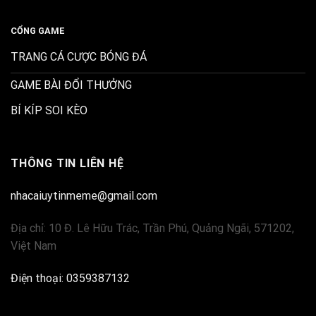
CỔNG GAME
TRANG CÁ CƯỢC BÓNG ĐÁ
GAME BÀI ĐỔI THƯỞNG
BÍ KÍP SOI KÈO
THÔNG TIN LIÊN HỆ
nhacaiuytinmeme@gmail.com
Địa chỉ: 10 Đ. Lê Hữu Trác, Trần Phú, Quảng Ngãi, 571202,
Việt Nam
Điện thoại: 0359387132