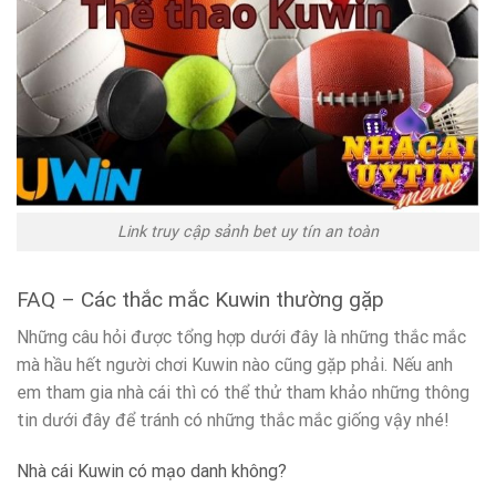
Link truy cập sảnh bet uy tín an toàn
FAQ – Các thắc mắc Kuwin thường gặp
Những câu hỏi được tổng hợp dưới đây là những thắc mắc
mà hầu hết người chơi Kuwin nào cũng gặp phải. Nếu anh
em tham gia nhà cái thì có thể thử tham khảo những thông
tin dưới đây để tránh có những thắc mắc giống vậy nhé!
Nhà cái Kuwin có mạo danh không?