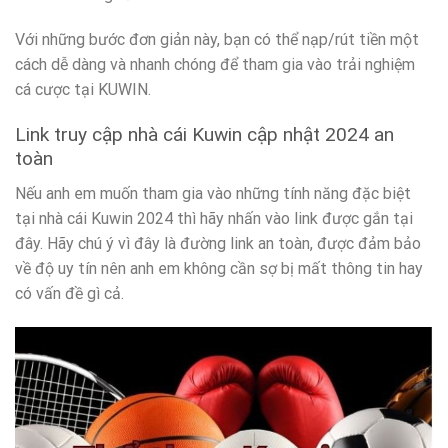
Với những bước đơn giản này, bạn có thể nạp/rút tiền một
cách dễ dàng và nhanh chóng để tham gia vào trải nghiệm
cá cược tại KUWIN.
Link truy cập nhà cái Kuwin cập nhật 2024 an
toàn
Nếu anh em muốn tham gia vào những tính năng đặc biệt
tại nhà cái Kuwin 2024 thì hãy nhấn vào link được gắn tại
đây. Hãy chú ý vì đây là đường link an toàn, được đảm bảo
về độ uy tín nên anh em không cần sợ bị mất thông tin hay
có vấn đề gì cả.