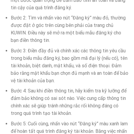
một bước quan trọng để đảm bảo tính an toàn và đáng
tin cậy của quá trình đăng ký.
Bước 2: Tìm và nhấn vào nút “Đăng ký” màu đỏ, thường
được đặt ở góc trên cùng bên phải của trang chủ
KUWIN. Điều này sẽ mở ra một biểu mẫu đăng ký cho
bạn điền thông tin.
Bước 3: Điền đầy đủ và chính xác các thông tin yêu cầu
trong biểu mẫu đăng ký, bao gồm mã đại lý (nếu có), tên
tài khoản, biệt danh, mật khẩu, và số điện thoại. Đảm
bảo rằng mật khẩu bạn chọn đủ mạnh và an toàn để bảo
vệ tài khoản của bạn.
Bước 4: Sau khi điền thông tin, hãy kiểm tra kỹ lưỡng để
đảm bảo không có sai sót nào. Việc cung cấp thông tin
chính xác sẽ giúp tránh những rắc rối không đáng có
trong quá trình tạo tài khoản.
Bước 5: Cuối cùng, nhấn vào nút “Đăng ký” màu xanh lam
để hoàn tất quá trình đăng ký tài khoản. Bằng việc nhấn