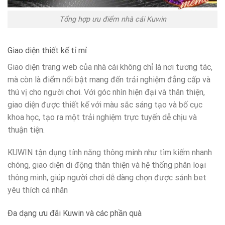
Tổng hợp ưu điểm nhà cái Kuwin
Giao diện thiết kế tỉ mỉ
Giao diện trang web của nhà cái không chỉ là nơi tương tác,
mà còn là điểm nổi bật mang đến trải nghiệm đẳng cấp và
thú vị cho người chơi. Với góc nhìn hiện đại và thân thiện,
giao diện được thiết kế với màu sắc sáng tạo và bố cục
khoa học, tạo ra một trải nghiệm trực tuyến dễ chịu và
thuận tiện.
KUWIN tận dụng tính năng thông minh như tìm kiếm nhanh
chóng, giao diện di động thân thiện và hệ thống phân loại
thông minh, giúp người chơi dễ dàng chọn được sảnh bet
yêu thích cá nhân
Đa dạng ưu đãi Kuwin và các phần quà