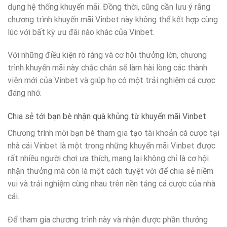
dụng hệ thống khuyến mãi. Đồng thời, cũng cần lưu ý rằng
chương trình khuyến mãi Vinbet này không thể kết hợp cùng
lúc với bất kỳ ưu đãi nào khác của Vinbet.
Với những điều kiện rõ ràng và cơ hội thưởng lớn, chương
trình khuyến mãi này chắc chắn sẽ làm hài lòng các thành
viên mới của Vinbet và giúp họ có một trải nghiệm cá cược
đáng nhớ.
Chia sẻ tới bạn bè nhận quà khủng từ khuyến mãi Vinbet
Chương trình mời bạn bè tham gia tạo tài khoản cá cược tại
nhà cái Vinbet là một trong những khuyến mãi Vinbet được
rất nhiều người chơi ưa thích, mang lại không chỉ là cơ hội
nhận thưởng mà còn là một cách tuyệt vời để chia sẻ niềm
vui và trải nghiệm cùng nhau trên nền tảng cá cược của nhà
cái.
Để tham gia chương trình này và nhận được phần thưởng