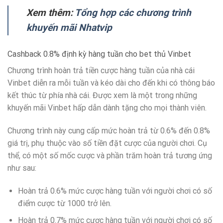
Xem thêm:
Tổng hợp các chương trình
k
huyến mãi Nhatvip
Cashback 0.8% định kỳ hàng tuần cho bet thủ Vinbet
Chương trình hoàn trả tiền cược hàng tuần của nhà cái
Vinbet diễn ra mỗi tuần và kéo dài cho đến khi có thông báo
kết thúc từ phía nhà cái. Được xem là một trong những
khuyến mãi Vinbet hấp dẫn dành tặng cho mọi thành viên.
Chương trình này cung cấp mức hoàn trả từ 0.6% đến 0.8%
giá trị, phụ thuộc vào số tiền đặt cược của người chơi. Cụ
thể, có một số mốc cược và phần trăm hoàn trả tương ứng
như sau:
Hoàn trả 0.6% mức cược hàng tuần với người chơi có số
điểm cược từ 1000 trở lên.
Hoàn trả 0.7% mức cược hàng tuần với người chơi có số