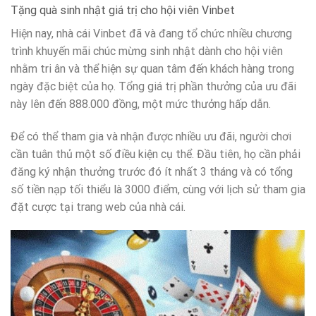
Tặng quà sinh nhật giá trị cho hội viên Vinbet
Hiện nay, nhà cái Vinbet đã và đang tổ chức nhiều chương
trình khuyến mãi chúc mừng sinh nhật dành cho hội viên
nhằm tri ân và thể hiện sự quan tâm đến khách hàng trong
ngày đặc biệt của họ. Tổng giá trị phần thưởng của ưu đãi
này lên đến 888.000 đồng, một mức thưởng hấp dẫn.
Để có thể tham gia và nhận được nhiều ưu đãi, người chơi
cần tuân thủ một số điều kiện cụ thể. Đầu tiên, họ cần phải
đăng ký nhận thưởng trước đó ít nhất 3 tháng và có tổng
số tiền nạp tối thiểu là 3000 điểm, cùng với lịch sử tham gia
đặt cược tại trang web của nhà cái.