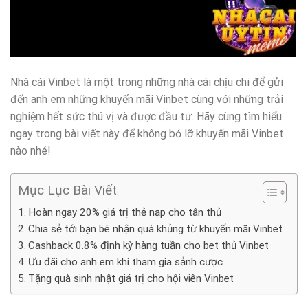
Nhà cái Vinbet là một trong những nhà cái chịu chi để gửi
đến anh em những khuyến mãi Vinbet cùng với những trải
nghiệm hết sức thú vị và được đầu tư. Hãy cùng tìm hiểu
ngay trong bài viết này để không bỏ lỡ khuyến mãi Vinbet
nào nhé!
Mục Lục Bài Viết
Hoàn ngay 20% giá trị thẻ nạp cho tân thủ
Chia sẻ tới bạn bè nhận quà khủng từ khuyến mãi Vinbet
Cashback 0.8% định kỳ hàng tuần cho bet thủ Vinbet
Ưu đãi cho anh em khi tham gia sảnh cược
Tặng quà sinh nhật giá trị cho hội viên Vinbet