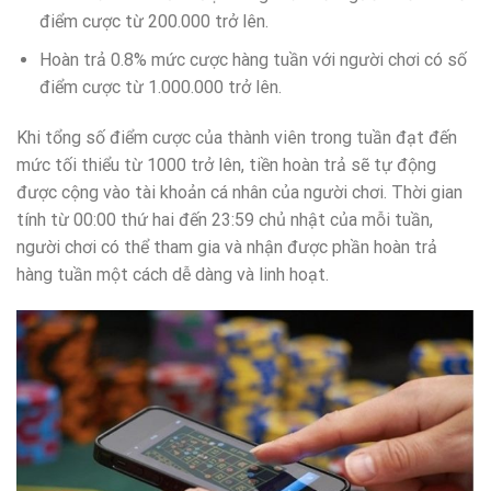
điểm cược từ 200.000 trở lên.
Hoàn trả 0.8% mức cược hàng tuần với người chơi có số
điểm cược từ 1.000.000 trở lên.
Khi tổng số điểm cược của thành viên trong tuần đạt đến
mức tối thiểu từ 1000 trở lên, tiền hoàn trả sẽ tự động
được cộng vào tài khoản cá nhân của người chơi. Thời gian
tính từ 00:00 thứ hai đến 23:59 chủ nhật của mỗi tuần,
người chơi có thể tham gia và nhận được phần hoàn trả
hàng tuần một cách dễ dàng và linh hoạt.