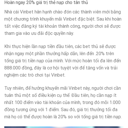
Hoàn ngay 20% giá trị thẻ nạp cho tân thủ
Nhà cái Vinbet hân hạnh chào đón các thành viên mới bằng
một chương trình khuyến mãi Vinbet đặc biệt. Sau khi hoàn
tất việc đăng ký tài khoản thành công, người chơi sẽ được
tham gia vào ưu đãi độc quyền này.
Khi thực hiện lần nạp tiền đầu tiên, các bet thủ sẽ được
nhận ngay một phần thưởng hấp dẫn, lên đến .20% trên
tổng giá trị tiền nạp của mình. Với mức hoàn tối đa lên đến
888.000 đồng, đây là cơ hội tuyệt vời để tăng vốn và trải
nghiệm các trò chơi tại Vinbet.
Tuy nhiên, để hưởng khuyến mãi Vinbet này, người chơi cần
tuân thủ một số điều kiện cụ thể. Đầu tiên, họ cần nạp ít
nhất 100 điểm vào tài khoản của mình, trong đó mỗi 1.000
đồng tương ứng với 1 điểm. Sau đó, giá trị thưởng tối đa
mà họ có thể được hoàn là 20% so với tổng giá trị tiền nạp.