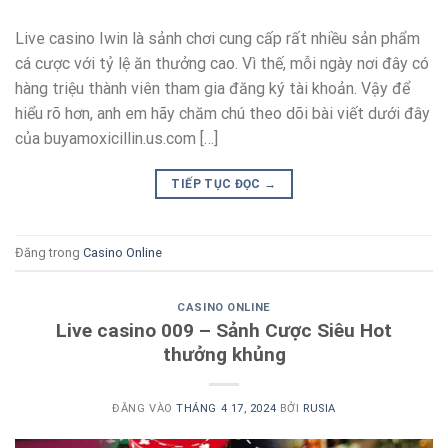
Live casino Iwin là sảnh chơi cung cấp rất nhiều sản phẩm
cá cược với tỷ lệ ăn thưởng cao. Vì thế, mỗi ngày nơi đây có
hàng triệu thành viên tham gia đăng ký tài khoản. Vậy để
hiểu rõ hơn, anh em hãy chăm chú theo dõi bài viết dưới đây
của buyamoxicillin.us.com […]
TIẾP TỤC ĐỌC
→
Đăng trong
Casino Online
CASINO ONLINE
Live casino 009 – Sảnh Cược Siêu Hot
thưởng khủng
ĐĂNG VÀO
THÁNG 4 17, 2024
BỞI
RUSIA