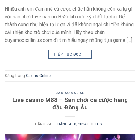
Nhiều anh em đam mê cá cược chắc hẳn không còn xa lạ gì
với sàn chơi Live casino B52club cực kỳ chất lượng. Để
thành công như hiện tại đơn vị đã không ngại chi tiền khủng
cải thiện kho trò chơi của mình. Hãy theo chân
buyamoxicillin.us.com đi tìm hiểu ngay những tựa game […]
TIẾP TỤC ĐỌC
→
Đăng trong
Casino Online
CASINO ONLINE
Live casino M88 – Sàn chơi cá cược hàng
đầu Đông Âu
ĐĂNG VÀO
THÁNG 4 18, 2024
BỞI
TUSIE