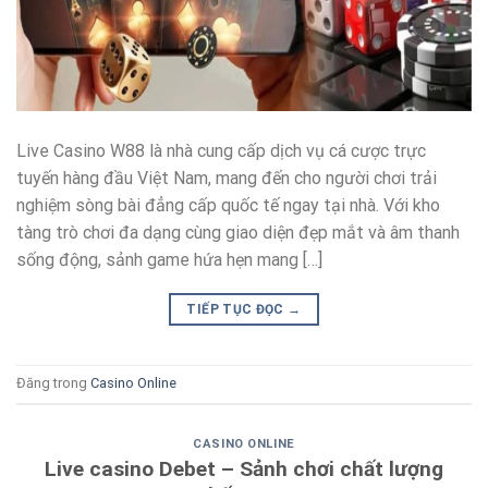
Live Casino W88 là nhà cung cấp dịch vụ cá cược trực
tuyến hàng đầu Việt Nam, mang đến cho người chơi trải
nghiệm sòng bài đẳng cấp quốc tế ngay tại nhà. Với kho
tàng trò chơi đa dạng cùng giao diện đẹp mắt và âm thanh
sống động, sảnh game hứa hẹn mang […]
TIẾP TỤC ĐỌC
→
Đăng trong
Casino Online
CASINO ONLINE
Live casino Debet – Sảnh chơi chất lượng