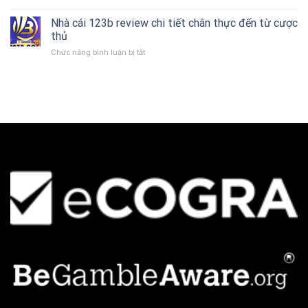
Tổng
Gi8
em
hợp
Nhà cái 123b review chi tiết chân thực đến từ cược
chân
tân
khuyến
thực
thủ
thủ
mãi
cho
ở
Chức năng bình luận bị tắt
123b
anh
Nhà
siêu
em
cái
chất
tân
123b
cho
thủ
review
bet
chi
thủ
tiết
2024
chân
thực
đến
từ
cược
thủ