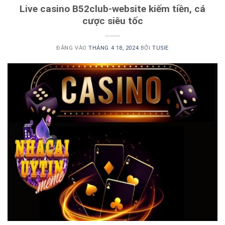
Live casino B52club-website kiếm tiền, cá
cược siêu tốc
ĐĂNG VÀO
THÁNG 4 18, 2024
BỞI
TUSIE