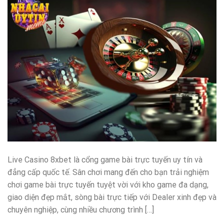
Live Casino 8xbet là cổng game bài trực tuyến uy tín và
đẳng cấp quốc tế. Sân chơi mang đến cho bạn trải nghiệm
chơi game bài trực tuyến tuyệt vời với kho game đa dạng,
giao diện đẹp mắt, sòng bài trực tiếp với Dealer xinh đẹp và
chuyên nghiệp, cùng nhiều chương trình […]