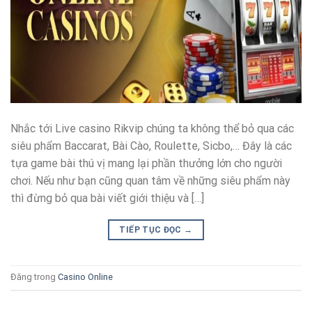
Nhắc tới Live casino Rikvip chúng ta không thể bỏ qua các
siêu phẩm Baccarat, Bài Cào, Roulette, Sicbo,… Đây là các
tựa game bài thú vị mang lại phần thưởng lớn cho người
chơi. Nếu như bạn cũng quan tâm về những siêu phẩm này
thì đừng bỏ qua bài viết giới thiệu và […]
TIẾP TỤC ĐỌC
→
Đăng trong
Casino Online