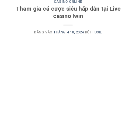
CASINO ONLINE
Tham gia cá cược siêu hấp dẫn tại Live
casino Iwin
ĐĂNG VÀO
THÁNG 4 18, 2024
BỞI
TUSIE