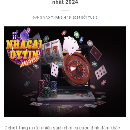
nhất 2024
ĐĂNG VÀO
THÁNG 4 18, 2024
BỞI
TUSIE
Debet tung ra rất nhiều sảnh chơi cá cược đình đám khác